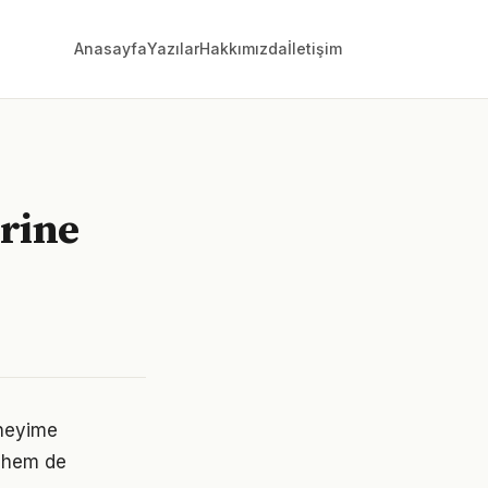
Anasayfa
Yazılar
Hakkımızda
İletişim
rine
eneyime
 hem de