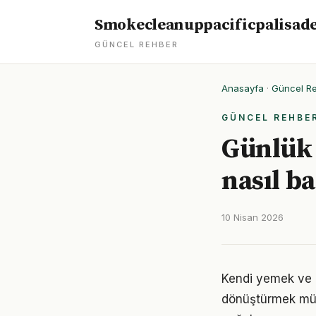
Smokecleanuppacificpalisad
GÜNCEL REHBER
Anasayfa
·
Güncel R
GÜNCEL REHBE
Günlük 
nasıl ba
10 Nisan 2026
Kendi yemek ve 
dönüştürmek müm