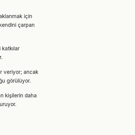
aklanmak için
 kendini çarpan
 katkılar
.
r veriyor; ancak
ğu görülüyor.
n kişilerin daha
turuyor.