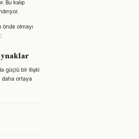
r. Bu kalıp
dırıyor.
m önde olmayı
.
aynaklar
 güçlü bir ilişki
z daha ortaya