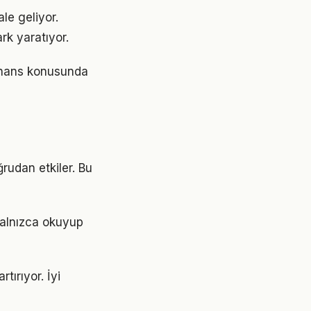
le geliyor.
rk yaratıyor.
finans konusunda
ğrudan etkiler. Bu
 Yalnızca okuyup
tırıyor. İyi