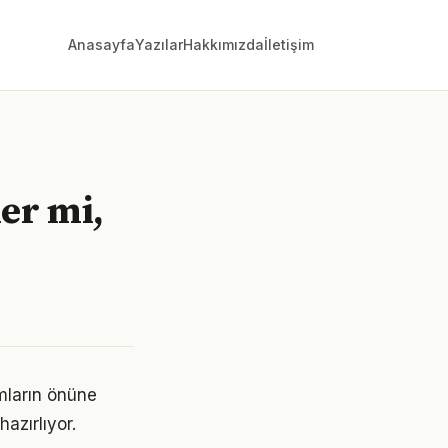
Anasayfa
Yazılar
Hakkımızda
İletişim
ler mi,
ımların önüne
azırlıyor.