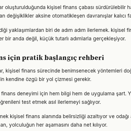
ar oluşturulduğunda kişisel finans çabası sürdürülebilir ha
an değişiklikler aksine otomatikleşen davranışlar kalıcı fa
iği yaklaşımlardan biri de adım adım ilerlemek. kişisel 
er bir anda değil, küçük tutarlı adımlarla gerçekleşiyor.
ns için pratik başlangıç rehberi
klar, kişisel finans sürecinde benimsenecek yöntemleri do
in kendine özgü bir yol çizmesi gerekir.
sel finans deneyimi için hem bilgi hem de uygulama şart.
ğrenileni test etmek asıl ilerlemeyi sağlıyor.
ek kişisel finans alanında belirsizliği azaltıyor ve odağı ar
lan, yolculuğun her aşamasını daha net kılıyor.