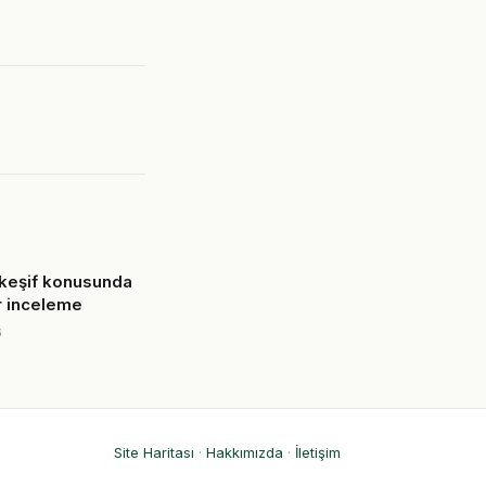
keşif konusunda
r inceleme
6
Site Haritası
·
Hakkımızda
·
İletişim