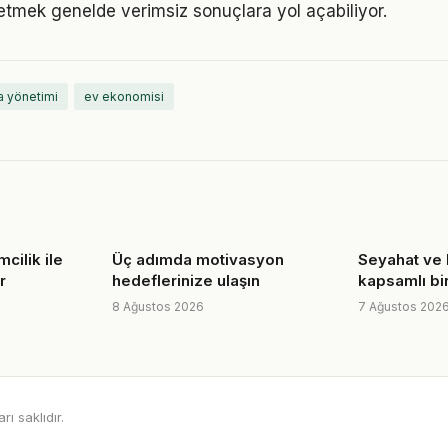
etmek genelde verimsiz sonuçlara yol açabiliyor.
a yönetimi
ev ekonomisi
mcilik ile
Üç adımda motivasyon
Seyahat ve 
r
hedeflerinize ulaşın
kapsamlı bi
8 Ağustos 2026
7 Ağustos 202
 saklıdır.