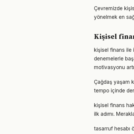
Çevremizde kişis
yönelmek en sağl
Kişisel fin
kişisel finans il
denemelerle başl
motivasyonu artır
Çağdaş yaşam koş
tempo içinde den
kişisel finans h
ilk adımı. Merak
tasarruf hesabı ö