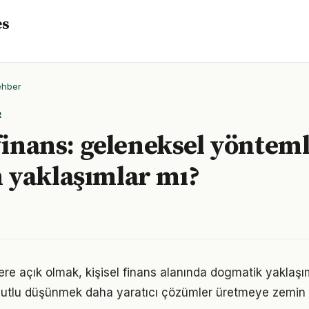
es
ehber
R
 finans: geleneksel yöntem
 yaklaşımlar mı?
flere açık olmak, kişisel finans alanında dogmatik yaklaş
utlu düşünmek daha yaratıcı çözümler üretmeye zemin h