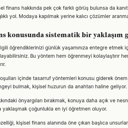
el finans hakkında pek çok farklı görüş bulunsa da kanıta
ıklı yol. Modaya kapılmak yerine kalıcı çözümler aranma
ans konusunda sistematik bir yaklaşım 
e ilgili öğrendiklerinizi günlük yaşamınıza entegre etmek 
ayabilirsiniz. Bu yöntem hem öğrenmeyi kolaylaştırır h
ır.
ulları içinde tasarruf yöntemleri konusu giderek önem k
geyi bulmak, kişisel huzurun da anahtarı haline geliyor.
akkındaki önyargıları bırakmak, konuya daha açık ve nes
la yaklaşmak çoğunlukla en iyi öğretmen oluyor.
zelliği, kişisel finans alanında öne çıkan başlıca unsurlar