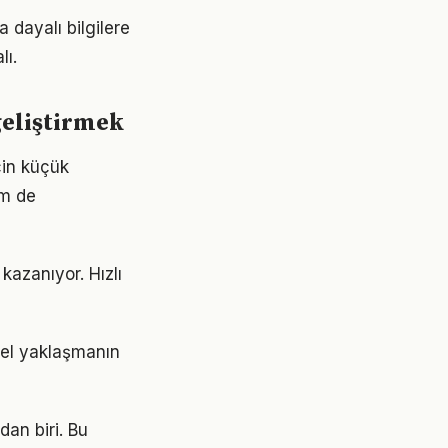
 dayalı bilgilere
lı.
geliştirmek
için küçük
em de
azanıyor. Hızlı
nel yaklaşmanın
dan biri. Bu