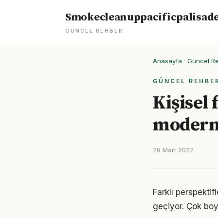
Smokecleanuppacificpalisad
GÜNCEL REHBER
Anasayfa
·
Güncel R
GÜNCEL REHBE
Kişisel
modern
29 Mart 2022
Farklı perspekti
geçiyor. Çok boy