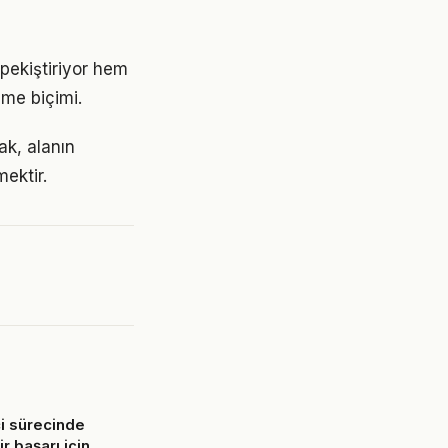
pekiştiriyor hem
nme biçimi.
ak, alanın
ektir.
ci sürecinde
r başarı için