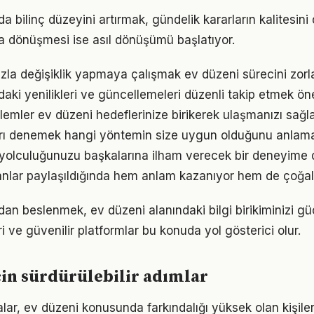
a bilinç düzeyini artırmak, gündelik kararların kalitesini 
şa dönüşmesi ise asıl dönüşümü başlatıyor.
zla değişiklik yapmaya çalışmak ev düzeni sürecini zorla
daki yenilikleri ve güncellemeleri düzenli takip etmek ön
emler ev düzeni hedeflerinize birikerek ulaşmanızı sağl
arı denemek hangi yöntemin size uygun olduğunu anlama
 yolculuğunuzu başkalarına ilham verecek bir deneyime
lar paylaşıldığında hem anlam kazanıyor hem de çoğalı
n beslenmek, ev düzeni alanındaki bilgi birikiminizi güçl
 ve güvenilir platformlar bu konuda yol gösterici olur.
çin sürdürülebilir adımlar
lar, ev düzeni konusunda farkındalığı yüksek olan kişile