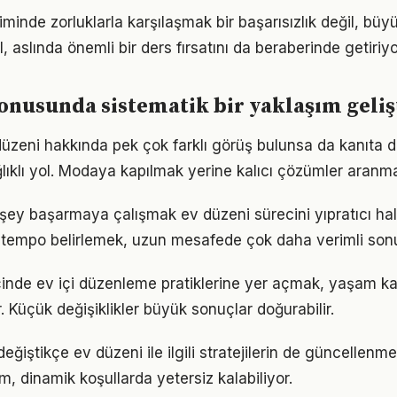
minde zorluklarla karşılaşmak bir başarısızlık değil, bü
l, aslında önemli bir ders fırsatını da beraberinde getiriyo
onusunda sistematik bir yaklaşım geli
zeni hakkında pek çok farklı görüş bulunsa da kanıta day
ıklı yol. Modaya kapılmak yerine kalıcı çözümler aranma
şey başarmaya çalışmak ev düzeni sürecini yıpratıcı hale
ir tempo belirlemek, uzun mesafede çok daha verimli son
çinde ev içi düzenleme pratiklerine yer açmak, yaşam kalit
. Küçük değişiklikler büyük sonuçlar doğurabilir.
eğiştikçe ev düzeni ile ilgili stratejilerin de güncellenme
ım, dinamik koşullarda yetersiz kalabiliyor.