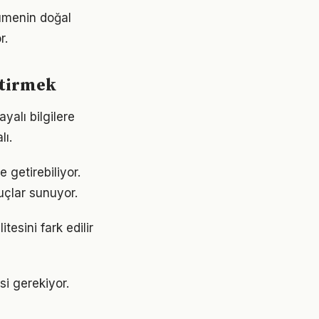
yümenin doğal
r.
ştirmek
alı bilgilere
lı.
 getirebiliyor.
uçlar sunuyor.
esini fark edilir
si gerekiyor.