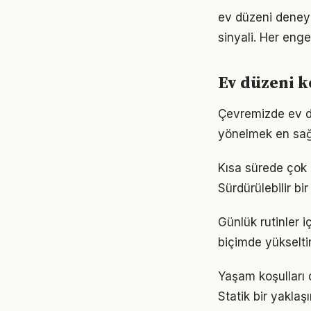
ev düzeni deneyi
sinyali. Her enge
Ev düzeni k
Çevremizde ev dü
yönelmek en sağl
Kısa sürede çok 
Sürdürülebilir b
Günlük rutinler i
biçimde yükseltir
Yaşam koşulları d
Statik bir yaklaş