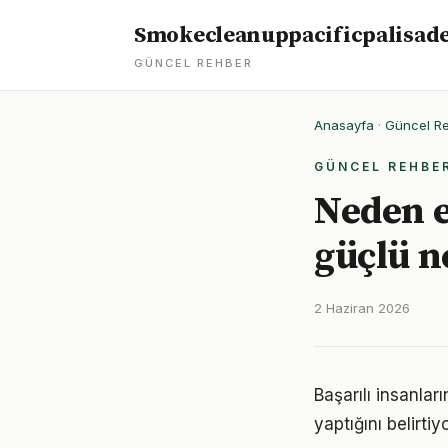
Smokecleanuppacificpalisad
GÜNCEL REHBER
Anasayfa
·
Güncel R
GÜNCEL REHBE
Neden e
güçlü 
2 Haziran 2026
Başarılı insanla
yaptığını belirt