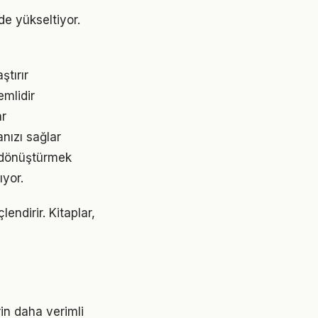
de yükseltiyor.
ştırır
emlidir
ar
nızı sağlar
 dönüştürmek
yor.
endirir. Kitaplar,
rin daha verimli