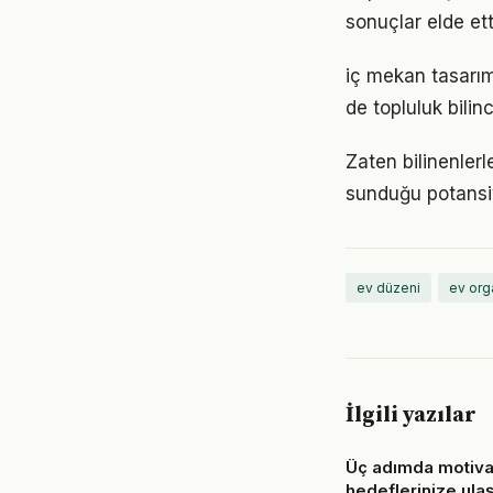
sonuçlar elde ett
iç mekan tasarım
de topluluk bilin
Zaten bilinenler
sunduğu potansiy
ev düzeni
ev org
İlgili yazılar
Üç adımda motiv
hedeflerinize ulaş