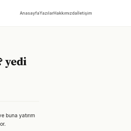
Anasayfa
Yazılar
Hakkımızda
İletişim
 yedi
ve buna yatırım
or.