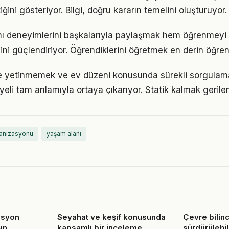
iğini gösteriyor. Bilgi, doğru kararın temelini oluşturuyor.
ı deneyimlerini başkalarıyla paylaşmak hem öğrenmeyi 
cini güçlendiriyor. Öğrendiklerini öğretmek en derin öğre
le yetinmemek ve ev düzeni konusunda sürekli sorgulam
eli tam anlamıyla ortaya çıkarıyor. Statik kalmak gerilem
anizasyonu
yaşam alanı
asyon
Seyahat ve keşif konusunda
Çevre bilin
ın
kapsamlı bir inceleme
sürdürülebili