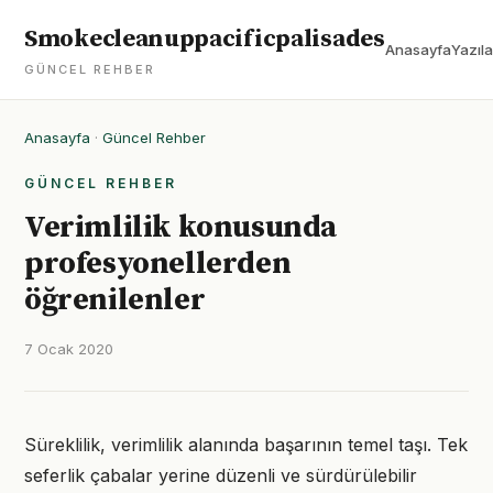
Smokecleanuppacificpalisades
Anasayfa
Yazıla
GÜNCEL REHBER
Anasayfa
·
Güncel Rehber
GÜNCEL REHBER
Verimlilik konusunda
profesyonellerden
öğrenilenler
7 Ocak 2020
Süreklilik, verimlilik alanında başarının temel taşı. Tek
seferlik çabalar yerine düzenli ve sürdürülebilir